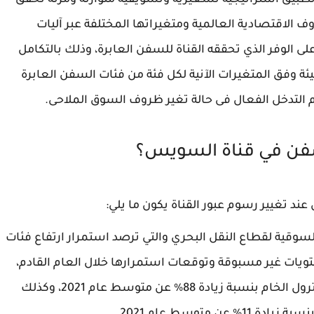
طبيق استراتيجية تسعيرية وتسويقية متوازنة ومرنة تحقق
ف الاقتصادية العالمية ومتغيراتها المختلفة عبر آليات
 الوفر الذي تحققه القناة للسفن العابرة، وذلك بالتكامل
ئة وفق المتغيرات الآنية لكل فئة من فئات السفن العابرة
م التدخل الفعال فى حالة تغير ظروف السوق الملاحى.
سفن في قناة السويس؟
ند تغيير رسوم عبور القناة يكون ما يلي:
وقية لقطاع النقل البحري والتي ترصد استمرار ارتفاع فئات
تويات غير مسبوقة وتوقعات استمرارها خلال العام القادم،
مُستدلاً في ذلك على ارتفاع قيم تأجير ناقلات البترول الخام بنسبة زيادة 88% عن متوسط عام 2021، وكذلك