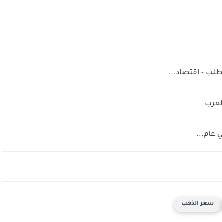
ب - اقتصاد...
العرب
 عام...
سعر الذهب