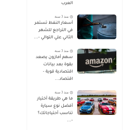
العرب
منذ 3 سنة
أسعار النفط تستمر
في التراجع للشهر
الثاني علي التوالي -...
منذ 3 سنة
سهم أمازون يصعد
بقوة بعد بيانات
اقتصادية قوية -
اقتصاد...
منذ 3 سنة
ما هي طريقة أختيار
أفضل نوع سيارة
تناسب أحتياجاتك؟
-...